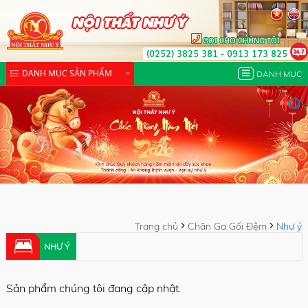
NỘI THẤT NHƯ Ý
GỌI CHO CHÚNG TÔI
(0252) 3825 381
-
0913 173 825
DANH MỤC SẢN PHẨM
DANH MỤC
Trang chủ
Chăn Ga Gối Đệm
Như ý
NHƯ Ý
Sản phẩm chúng tôi đang cập nhật.