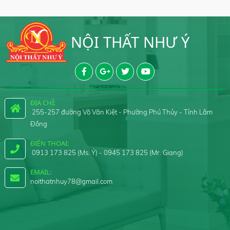
NỘI THẤT NHƯ Ý
ĐỊA CHỈ:
255-257 đường Võ Văn Kiệt - Phường Phú Thủy - Tỉnh Lâm
Đồng
ĐIỆN THOẠI:
0913 173 825 (Ms. Ý) - 0945 173 825 (Mr. Giang)
EMAIL:
noithatnhuy78@gmail.com