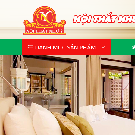
NỘI THẤT NH
DANH MỤC SẢN PHẨM