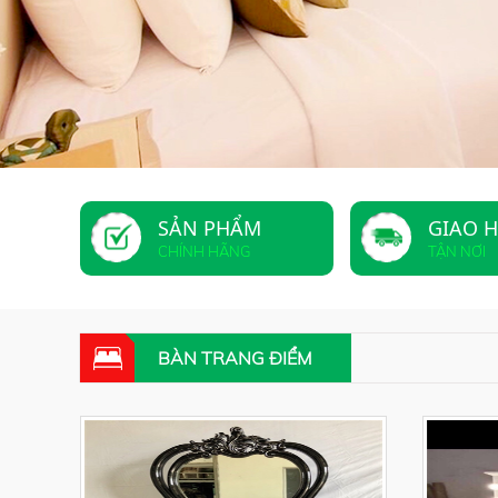
SẢN PHẨM
GIAO 
CHÍNH HÃNG
TẬN NƠI
BÀN TRANG ĐIỂM