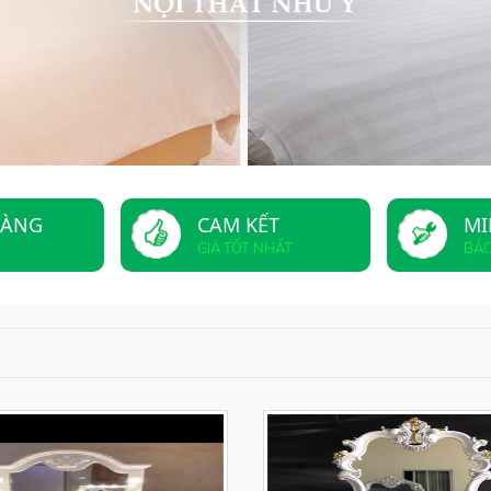
HÀNG
CAM KẾT
MI
GIÁ TỐT NHẤT
BẢ