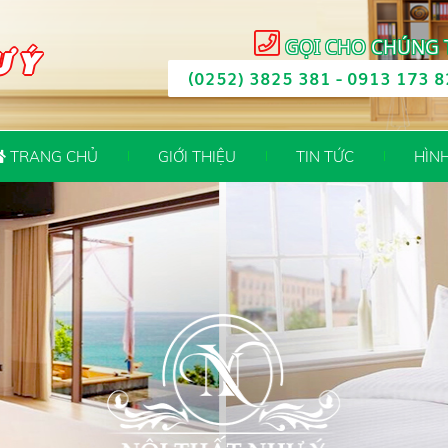
GỌI CHO CHÚNG 
Ư Ý
(0252) 3825 381
-
0913 173 8
TRANG CHỦ
GIỚI THIỆU
TIN TỨC
HÌN