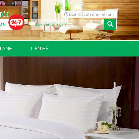
TÔI
Làm việc 8h am - 5h pm
25
H ẢNH
LIÊN HỆ