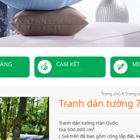
HÀNG
CAM KẾT
MI
GIÁ TỐT NHẤT
BẢ
Trang chủ
Trang tr
Tranh dán tường 
Tranh dán tường Hàn Quốc:
Giá 500.000 /m²
( Giá trên đã bao gồm công lắp đặt, k