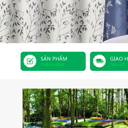
SẢN PHẨM
GIAO 
CHÍNH HÃNG
TẬN NƠI