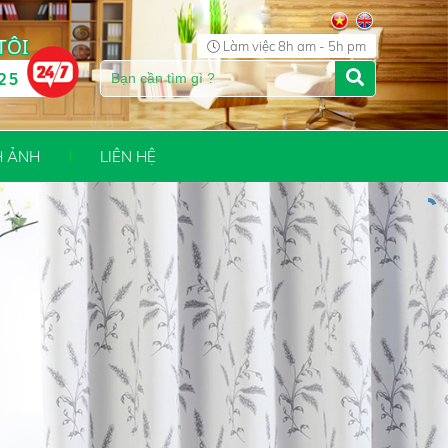
TÔI
Làm việc 8h am - 5h pm
25
H ẢNH
LIÊN HỆ