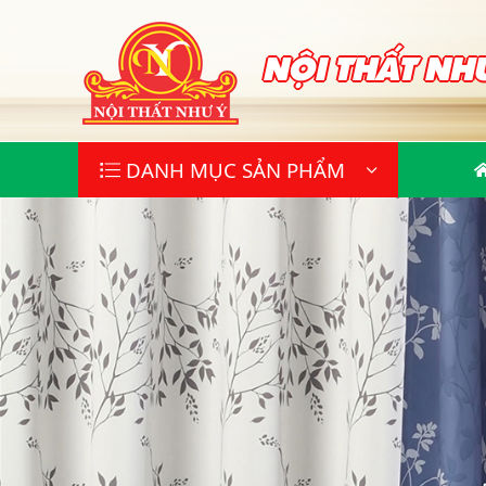
NỘI THẤT NH
DANH MỤC SẢN PHẨM