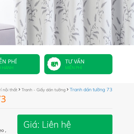
ỄN PHÍ
TƯ VẤN
O HÀNH
MIỄN PHÍ
Tranh dán tường 73
í nội thất
Tranh - Giấy dán tường
73
Giá:
Liên hệ
eo ,