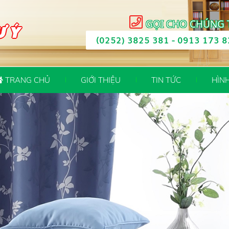
GỌI CHO CHÚNG 
Ư Ý
(0252) 3825 381
-
0913 173 8
TRANG CHỦ
GIỚI THIỆU
TIN TỨC
HÌN