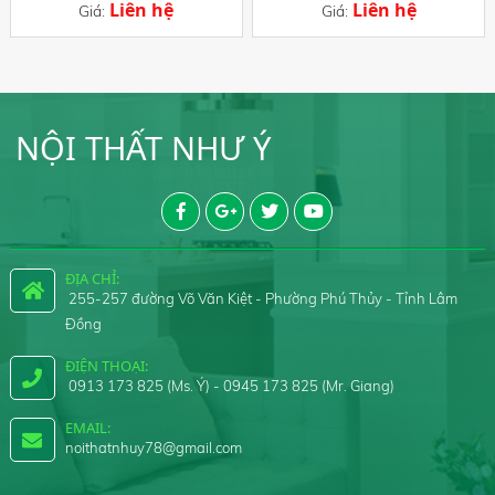
Liên hệ
Liên hệ
Giá:
Giá:
NỘI THẤT NHƯ Ý
ĐỊA CHỈ:
255-257 đường Võ Văn Kiệt - Phường Phú Thủy - Tỉnh Lâm
Đồng
ĐIỆN THOẠI:
0913 173 825 (Ms. Ý) - 0945 173 825 (Mr. Giang)
EMAIL:
noithatnhuy78@gmail.com