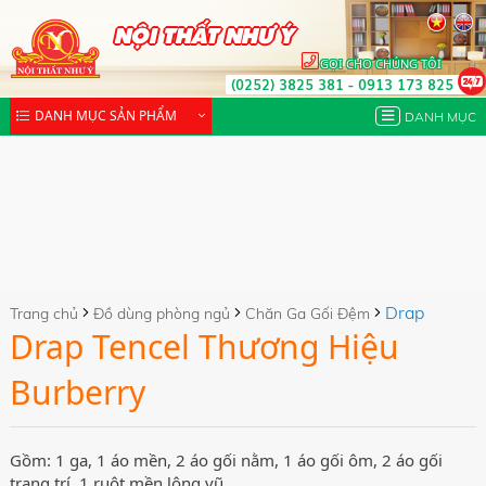
NỘI THẤT NHƯ Ý
GỌI CHO CHÚNG TÔI
(0252) 3825 381
-
0913 173 825
DANH MỤC SẢN PHẨM
DANH MỤC
Drap
Trang chủ
Đồ dùng phòng ngủ
Chăn Ga Gối Đệm
Drap Tencel Thương Hiệu
Tencel Thương Hiệu Burberry
Burberry
Gồm: 1 ga, 1 áo mền, 2 áo gối nằm, 1 áo gối ôm, 2 áo gối
trang trí, 1 ruột mền lông vũ.